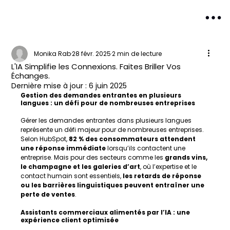
Monika Rab
28 févr. 2025
2 min de lecture
L'IA Simplifie les Connexions. Faites Briller Vos
Échanges.
Dernière mise à jour :
6 juin 2025
Gestion des demandes entrantes en plusieurs 
langues : un défi pour de nombreuses entreprises
Gérer les demandes entrantes dans plusieurs langues 
représente un défi majeur pour de nombreuses entreprises. 
Selon HubSpot, 
82 % des consommateurs attendent 
une réponse immédiate
 lorsqu’ils contactent une 
entreprise. Mais pour des secteurs comme les 
grands vins, 
le champagne et les galeries d’art
, où l’expertise et le 
contact humain sont essentiels, 
les retards de réponse 
ou les barrières linguistiques peuvent entraîner une 
perte de ventes
.
Assistants commerciaux alimentés par l’IA : une 
expérience client optimisée