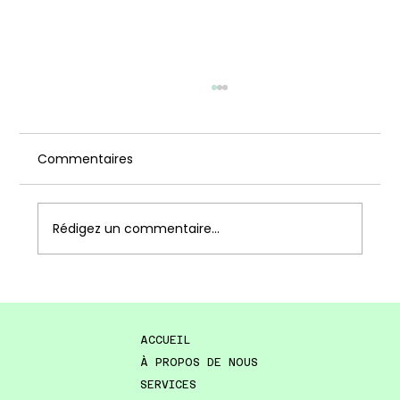
Commentaires
Rédigez un commentaire...
Le Goût de la Découverte : Une
Nouvelle Façon de Penser les
ACCUEIL
Concept Stores
À PROPOS DE NOUS
SERVICES