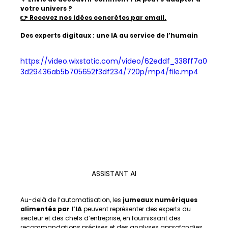
votre univers ?
👉 Recevez nos idées concrètes par email.
Des experts digitaux : une IA au service de l’humain
https://video.wixstatic.com/video/62eddf_338ff7a0
3d29436ab5b705652f3df234/720p/mp4/file.mp4
ASSISTANT AI
Au-delà de l’automatisation, les 
jumeaux numériques 
alimentés par l’IA
 peuvent représenter des experts du 
secteur et des chefs d’entreprise, en fournissant des 
recommandations précises et des analyses approfondies. 