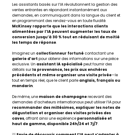
Les assistants basés sur l’IA révolutionnent la gestion des 
ventes entrantes en répondant instantanément aux 
demandes, en communiquant dans la langue du client et 
en programmant des rendez-vous en toute fluidité. 
McKinsey rapporte que les interactions clients 
alimentées par l’IA peuvent augmenter les taux de 
conversion jusqu’à 30 % tout en réduisant de moitié 
les temps de réponse
.
Imaginez un 
collectionneur fortuné
 contactant une 
galerie d’art
 pour obtenir des informations sur une pièce 
exclusive. Un 
assistant IA spécialisé
 peut fournir des 
détails sur 
la provenance, les prix aux enchères 
précédents et même organiser une visite privée
—le 
tout en temps réel, que le client parle 
anglais, français ou 
mandarin
.
De même, une 
maison de champagne
 recevant des 
demandes d’acheteurs internationaux peut utiliser l’IA pour 
recommander des millésimes, expliquer les notes de 
dégustation et organiser des visites privées des 
caves
, offrant ainsi une expérience 
personnalisée et 
haut de gamme, disponible 24h/24 et 7j/7
.
💡
 Envie de découvrir comment l’IA peut s’adapter à 